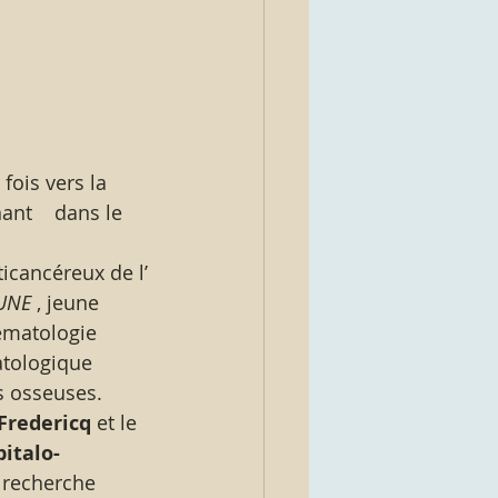
fois vers la 
ant    dans le 
ticancéreux de l’ 
EUNE
 , jeune 
ématologie 
tologique 
s osseuses. 
Fredericq 
et le
italo-
a recherche 