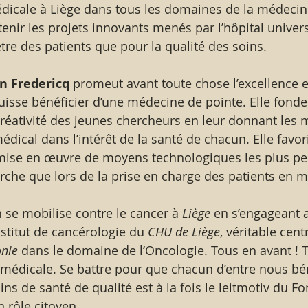
dicale à Liège dans tous les domaines de la médecin
nir les projets innovants menés par l’hôpital univers
être des patients que pour la qualité des soins.
n Fredericq
 promeut avant toute chose l’excellence et
uisse bénéficier d’une médecine de pointe. Elle fon
créativité des jeunes chercheurs en leur donnant les
médical dans l’intérêt de la santé de chacun. Elle favo
la mise en œuvre de moyens technologiques les plus pe
che que lors de la prise en charge des patients en mi
n se mobilise contre le cancer à
 Liège 
en s’engageant 
stitut de cancérologie du
 CHU de Liège
, véritable cen
onie
 dans le domaine de l’Oncologie. Tous en avant ! 
médicale. Se battre pour que chacun d’entre nous bén
ns de santé de qualité est à la fois le leitmotiv du Fo
n rôle citoyen.