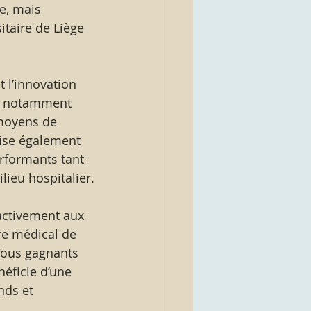
e, mais 
itaire de Liège 
 l’innovation 
de notamment 
 moyens de 
rise également 
rformants tant 
lieu hospitalier.
activement aux 
tre médical de 
Tous gagnants 
éficie d’une 
nds et 