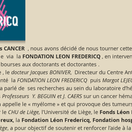
s CANCER 
 , nous avons décidé de nous tourner cette 
  via  la
 FONDATION LEON FREDERICQ 
, en interven
bourses aux doctorants et doctorantes .  
 , le
 docteur Jacques BONIVER
,  Directeur du Centre An
nté  la
 FONDATION LEON FREDERICQ
  puis
 Margot LEJ
a parlé de  ses recherches au sein du laboratoire d’h
s
 Professeurs  Y. BEGUIN et J. CAERS
 sur un cancer héma
on appelle le « myélome » et qui provoque des tumeur
 le
 CHU de Liège, 
l’Université de Liège, le
 Fonds Léon 
reux,
 la
 Fondation Léon Fredericq, Fondation hosp
iège
, a pour objectif de soutenir et renforcer l’aide à l